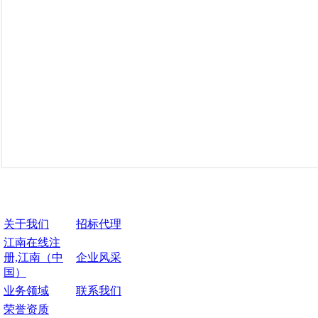
导航
联系我们
关于我们
招标代理
电 话：0551-64668557
江南在线注
邮 箱： 1439394538@qq
册,江南（中
企业风采
国）
公司地址：安徽省合肥市包
业务领域
联系我们
荣誉资质