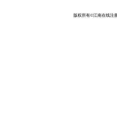
版权所有©江南在线注册