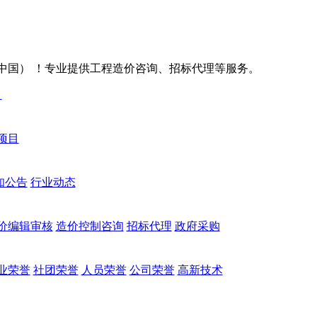
中国） ！专业提供工程造价咨询、招标代理等服务。
）
项目
知公告
行业动态
价编辑审核
造价控制咨询
招标代理
政府采购
业荣誉
社团荣誉
人员荣誉
公司荣誉
高新技术