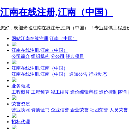
江南在线注册,江南（中国）
您好，欢迎光临江南在线注册,江南（中国） ！专业提供工程造
网站江南在线注册,江南（中国）
江南在线注册,江南（中国）
公司简介
组织机构
分公司
经典项目
江南在线注册,江南（中国）
江南在线注册,江南（中国）
通知公告
行业动态
业务领域
工程概算
工程预算
竣工结算
造价编辑审核
造价控制咨询
荣誉资质
营业执照
资质证书
企业信誉
企业荣誉
社团荣誉
人员荣誉
招标代理