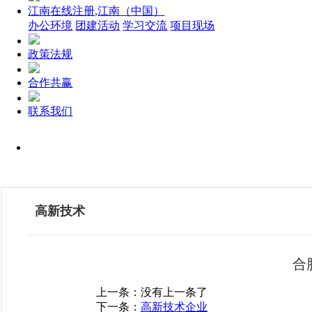
江南在线注册,江南（中国）
办公环境
团建活动
学习交流
项目现场
政策法规
合作共赢
联系我们
高新技术
合
上一条：没有上一条了
下一条：
高新技术企业