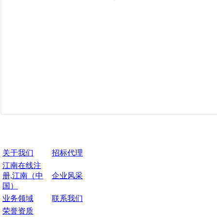
导航
联系我们
关于我们
招标代理
电 话：0551-64668557
江南在线注
邮 箱： 1439394538@qq
册,江南（中
企业风采
国）
公司地址：安徽省合肥市包
业务领域
联系我们
荣誉资质