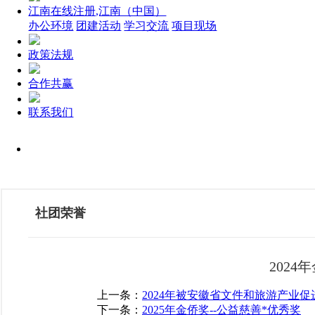
江南在线注册,江南（中国）
办公环境
团建活动
学习交流
项目现场
政策法规
合作共赢
联系我们
社团荣誉
2024
上一条：
2024年被安徽省文件和旅游产业
下一条：
2025年金侨奖--公益慈善*优秀奖